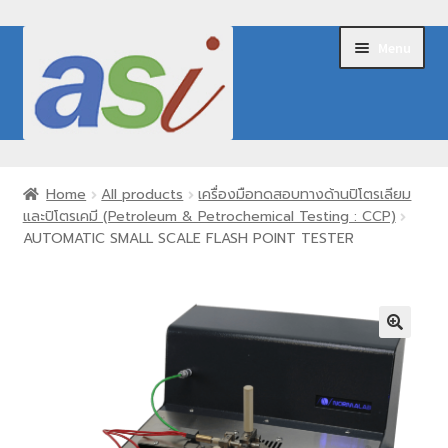
Skip
Skip
Menu
to
to
navigation
content
Home
Home
All products
เครื่องมือทดสอบทางด้านปิโตรเลียม
และปิโตรเคมี (Petroleum & Petrochemical Testing : CCP)
About Us
AUTOMATIC SMALL SCALE FLASH POINT TESTER
Expand
Our Products
child
menu
Brands
Request for Quote
Contact Us