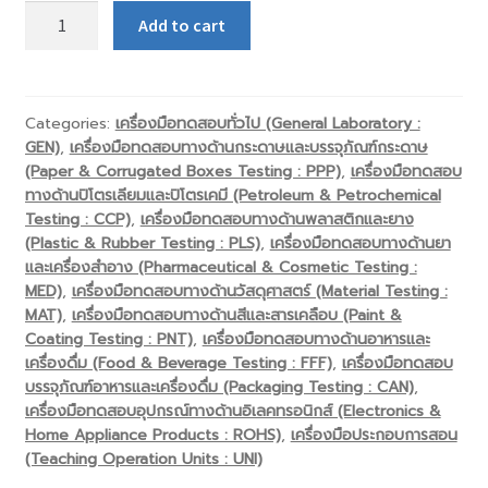
Hot
Add to cart
Air
Oven
-
UF160
Categories:
เครื่องมือทดสอบทั่วไป (General Laboratory :
GEN)
,
เครื่องมือทดสอบทางด้านกระดาษและบรรจุภัณฑ์กระดาษ
quantity
(Paper & Corrugated Boxes Testing : PPP)
,
เครื่องมือทดสอบ
ทางด้านปิโตรเลียมและปิโตรเคมี (Petroleum & Petrochemical
Testing : CCP)
,
เครื่องมือทดสอบทางด้านพลาสติกและยาง
(Plastic & Rubber Testing : PLS)
,
เครื่องมือทดสอบทางด้านยา
และเครื่องสำอาง (Pharmaceutical & Cosmetic Testing :
MED)
,
เครื่องมือทดสอบทางด้านวัสดุศาสตร์ (Material Testing :
MAT)
,
เครื่องมือทดสอบทางด้านสีและสารเคลือบ (Paint &
Coating Testing : PNT)
,
เครื่องมือทดสอบทางด้านอาหารและ
เครื่องดื่ม (Food & Beverage Testing : FFF)
,
เครื่องมือทดสอบ
บรรจุภัณฑ์อาหารและเครื่องดื่ม (Packaging Testing : CAN)
,
เครื่องมือทดสอบอุปกรณ์ทางด้านอิเลคทรอนิกส์ (Electronics &
Home Appliance Products : ROHS)
,
เครื่องมือประกอบการสอน
(Teaching Operation Units : UNI)