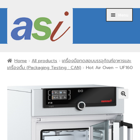
Skip
Skip
Menu
to
to
navigation
content
Home
Home
All products
เครื่องมือทดสอบบรรจุภัณฑ์อาหารและ
เครื่องดื่ม (Packaging Testing : CAN)
Hot Air Oven – UF160
About Us
Expand
Our Products
child
menu
Brands
Request for Quote
Contact Us