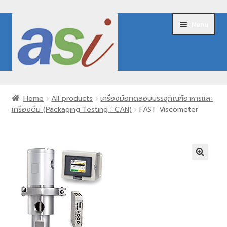
Skip
Skip
Menu
to
to
navigation
content
Home
Home
All products
เครื่องมือทดสอบบรรจุภัณฑ์อาหารและ
เครื่องดื่ม (Packaging Testing : CAN)
FAST Viscometer
About Us
Expand
Our Products
child
menu
Brands
Request for Quote
Contact Us