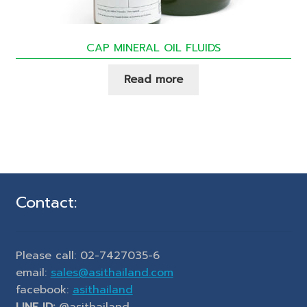
CAP MINERAL OIL FLUIDS
Read more
Contact:
Please call: 02-7427035-6
email:
sales@asithailand.com
facebook:
asithailand
LINE ID:
@asithailand