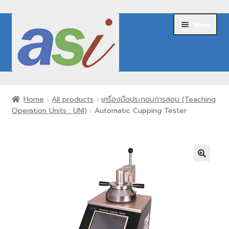
Skip
Skip
Menu
to
to
navigation
content
Home
Home
All products
เครื่องมือประกอบการสอน (Teaching
Operation Units : UNI)
Automatic Cupping Tester
About Us
Expand
Our Products
child
menu
Brands
Request for Quote
Contact Us